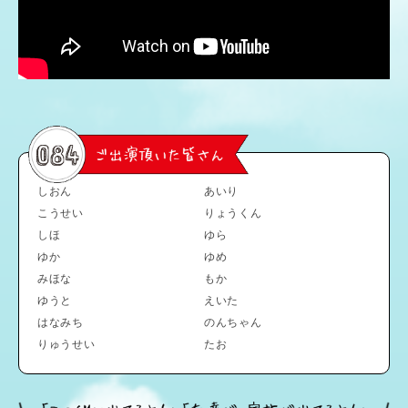
しおん
あいり
こうせい
りょうくん
しほ
ゆら
ゆか
ゆめ
みほな
もか
ゆうと
えいた
はなみち
のんちゃん
りゅうせい
たお