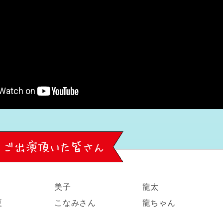
美子
龍太
夏
こなみさん
龍ちゃん