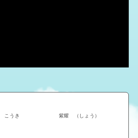
こうき
紫耀 （しょう）