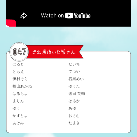
はると
だいち
ともえ
てつや
伊村そら
石黒めい
福山あかね
ゆうた
はるちよ
徳田 英輔
まりん
はるか
ゆう
あゆ
かずとよ
おさむ
あけみ
たまき