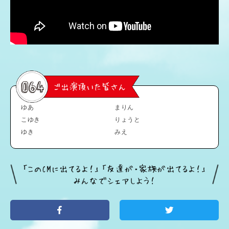
ゆあ
まりん
こゆき
りょうと
ゆき
みえ